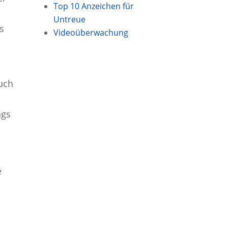
Top 10 Anzeichen für
Untreue
s
Videoüberwachung
such
ngs
e