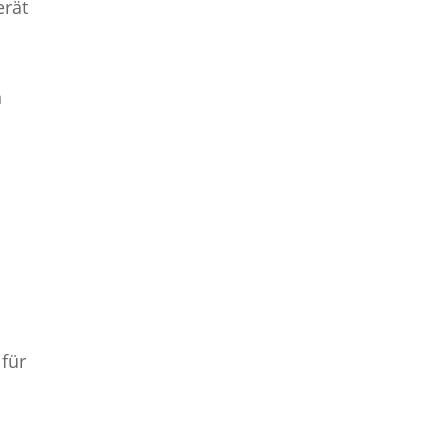
erät
n
 für