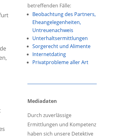
betreffenden Fälle:
Beobachtung des Partners,
furt
Eheangelegen­heiten,
Untreuenachweis
Unterhalts­ermittlungen
Sorgerecht und Alimente
rde
Internetdating
en,
Privatprobleme aller Art
Mediadaten
t
Durch zuverlässige
Ermittlungen und Kompetenz
es
haben sich unsere Detektive