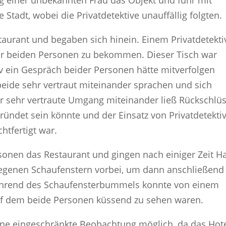
ng einer unbekannten Frau das Objekt und fuhr mit
 Stadt, wobei die Privatdetektive unauffällig folgten.
aurant und begaben sich hinein. Einem Privatdetekti
der beiden Personen zu bekommen. Dieser Tisch war
iv ein Gespräch beider Personen hätte mitverfolgen
beide sehr vertraut miteinander sprachen und sich
er sehr vertraute Umgang miteinander ließ Rückschlü
ründet sein könnte und der Einsatz von Privatdetekti
htfertigt war.
onen das Restaurant und gingen nach einiger Zeit H
egenen Schaufenstern vorbei, um dann anschließend
hrend des Schaufensterbummels konnte von einem
 auf dem beide Personen küssend zu sehen waren.
ine eingeschränkte Beobachtung möglich, da das Hot