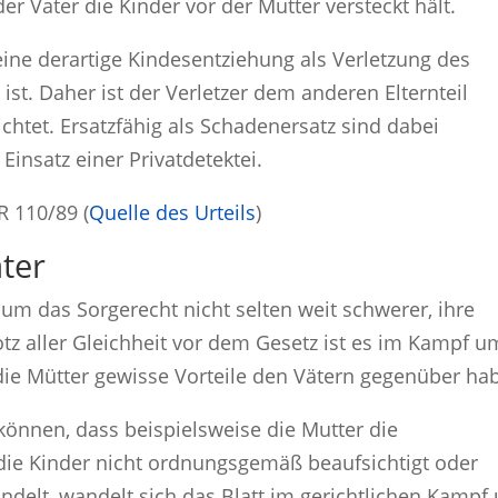
er Vater die Kinder vor der Mutter versteckt hält.
eine derartige Kindesentziehung als Verletzung des
 ist. Daher ist der Verletzer dem anderen Elternteil
htet. Ersatzfähig als Schadenersatz sind dabei
Einsatz einer Privatdetektei.
R 110/89 (
Quelle des Urteils
)
ater
um das Sorgerecht nicht selten weit schwerer, ihre
otz aller Gleichheit vor dem Gesetz ist es im Kampf u
 die Mütter gewisse Vorteile den Vätern gegenüber ha
können, dass beispielsweise die Mutter die
 die Kinder nicht ordnungsgemäß beaufsichtigt oder
ndelt, wandelt sich das Blatt im gerichtlichen Kampf