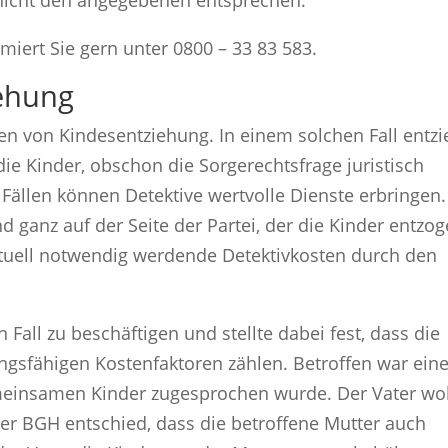
n nicht den angegebenen entsprechen.
rmiert Sie gern unter 0800 – 33 83 583.
iehung
n von Kindesentziehung. In einem solchen Fall entzi
 die Kinder, obschon die Sorgerechtsfrage juristisch
 Fällen können Detektive wertvolle Dienste erbringen.
nd ganz auf der Seite der Partei, der die Kinder entzo
entuell notwendig werdende Detektivkosten durch den
Fall zu beschäftigen und stellte dabei fest, dass die
ungsfähigen Kostenfaktoren zählen. Betroffen war ein
meinsamen Kinder zugesprochen wurde. Der Vater wol
er BGH entschied, dass die betroffene Mutter auch