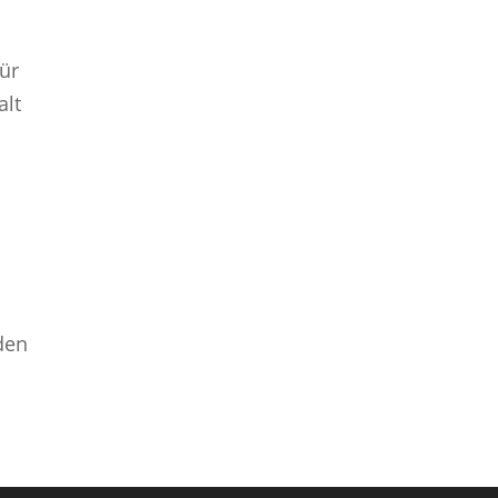
für
alt
den