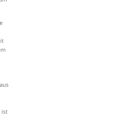
se
it
rem
haus
 ist