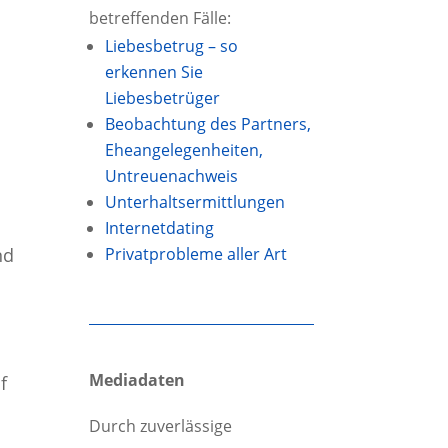
betreffenden Fälle:
Liebesbetrug – so
erkennen Sie
Liebesbetrüger
Beobachtung des Partners,
Eheangelegen­heiten,
Untreuenachweis
Unterhalts­ermittlungen
Internetdating
Privatprobleme aller Art
nd
Mediadaten
f
Durch zuverlässige