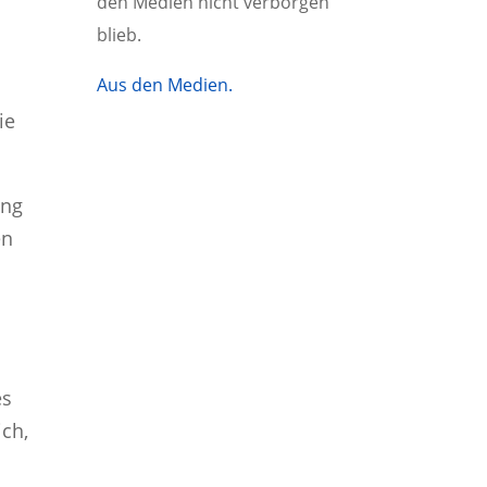
den Medien nicht verborgen
blieb.
Aus den Medien.
ie
ung
en
es
ich,