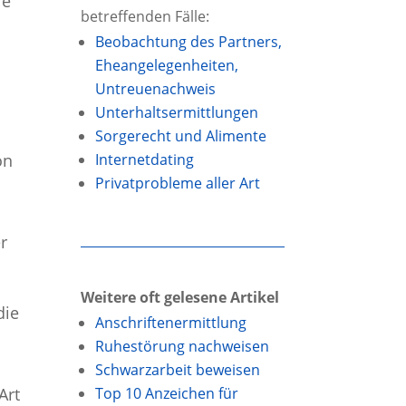
le
betreffenden Fälle:
Beobachtung des Partners,
Eheangelegen­heiten,
Untreuenachweis
Unterhalts­ermittlungen
Sorgerecht und Alimente
Internetdating
on
Privatprobleme aller Art
r
Weitere oft gelesene Artikel
die
Anschriftenermittlung
Ruhestörung nachweisen
Schwarzarbeit beweisen
Top 10 Anzeichen für
Art