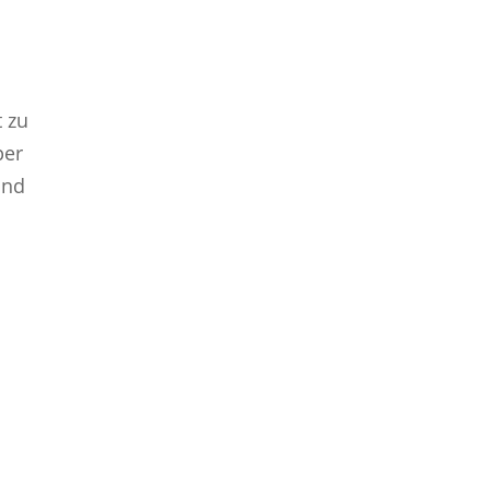
l
t zu
per
und