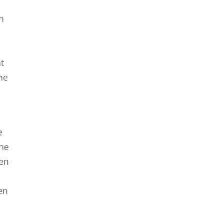
h
t
he
e
che
gen
e
en