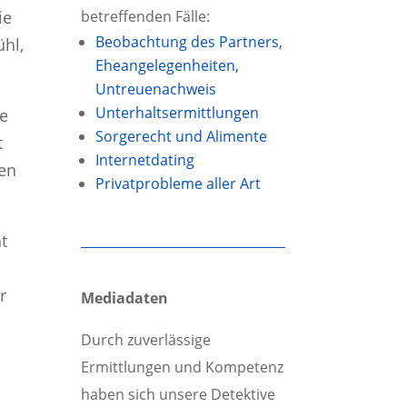
betreffenden Fälle:
ie
Beobachtung des Partners,
ühl,
Eheangelegen­heiten,
Untreuenachweis
Unterhalts­ermittlungen
ne
Sorgerecht und Alimente
t
Internetdating
ren
Privatprobleme aller Art
ht
r
Mediadaten
Durch zuverlässige
Ermittlungen und Kompetenz
haben sich unsere Detektive