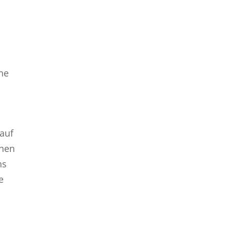
ine
 auf
hnen
ns
e