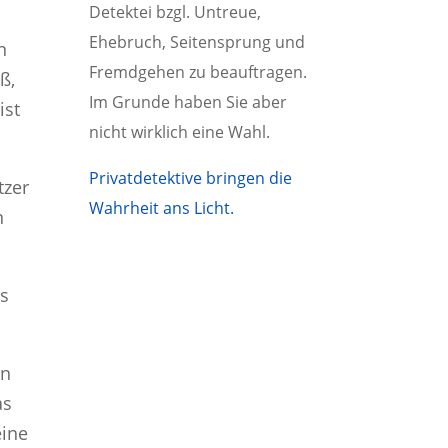
Detektei bzgl. Untreue,
Ehebruch, Seitensprung und
n
Fremdgehen zu beauftragen.
ß,
Im Grunde haben Sie aber
ist
nicht wirklich eine Wahl.
Privatdetektive bringen die
tzer
Wahrheit ans Licht.
n
es
en
as
eine