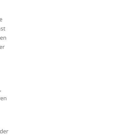
e
st
gen
er
,
ren
Oder